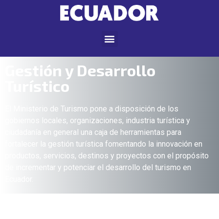
Gestión y Desarrollo
Turístico
El Ministerio de Turismo pone a disposición de los
gobiernos locales, organizaciones, industria turística y
ciudadanía en general una caja de herramientas para
fortalecer la gestión turística fomentando la innovación en
productos, servicios, destinos y proyectos con el propósito
de incrementar y potenciar el desarrollo del turismo en
Ecuador.